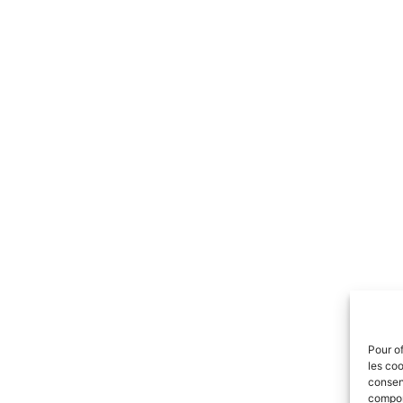
Pour of
les coo
consent
comport