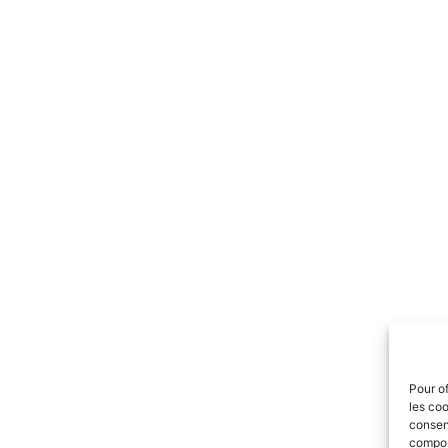
Pour of
les coo
consent
comport