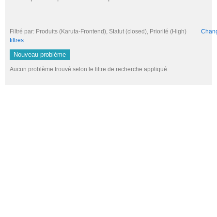
Filtré par: Produits (Karuta-Frontend), Statut (closed), Priorité (High)
Change
filtres
Nouveau problème
Aucun problème trouvé selon le filtre de recherche appliqué.