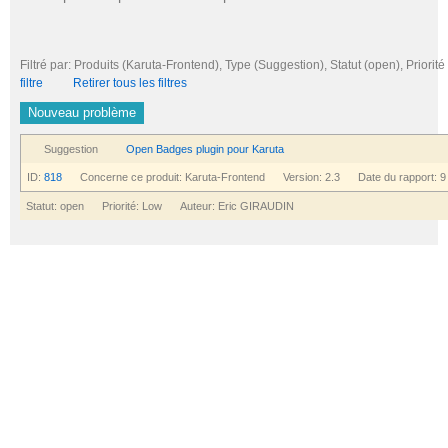
Filtré par: Produits (Karuta-Frontend), Type (Suggestion), Statut (open), Pri
filtre
Retirer tous les filtres
Nouveau problème
Suggestion
Open Badges plugin pour Karuta
ID:
818
Concerne ce produit: Karuta-Frontend Version: 2.3 Date du rapport: 9
Statut: open Priorité: Low Auteur: Eric GIRAUDIN