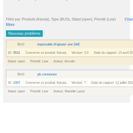
Filtré par: Produits (Karuta), Type (BUG), Statut (open), Priorité (Low)
Chang
filtres
Nouveau problème
BUG
impossible d\'ajouter une SAE
ID:
3531
Concerne ce produit: Karuta Version: 3.0 Date du rapport: 13 avril 2
Statut: open Priorité: Low Auteur: Ancelin
BUG
pb connexion
ID:
1007
Concerne ce produit: Karuta Version: ? Date du rapport: 12 juillet 20
Statut: open Priorité: Low Auteur: Marielle Laout