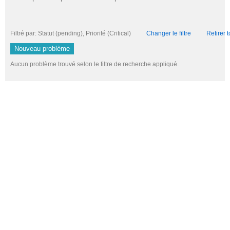
Filtré par: Statut (pending), Priorité (Critical)
Changer le filtre
Retirer t
Nouveau problème
Aucun problème trouvé selon le filtre de recherche appliqué.