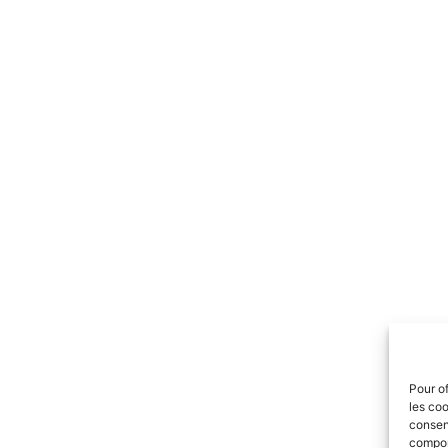
Pour of
les coo
consent
comport