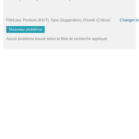
Filtré par: Produits (KIUT), Type (Suggestion), Priorité (Critical)
Changer le f
Nouveau problème
Aucun problème trouvé selon le filtre de recherche appliqué.