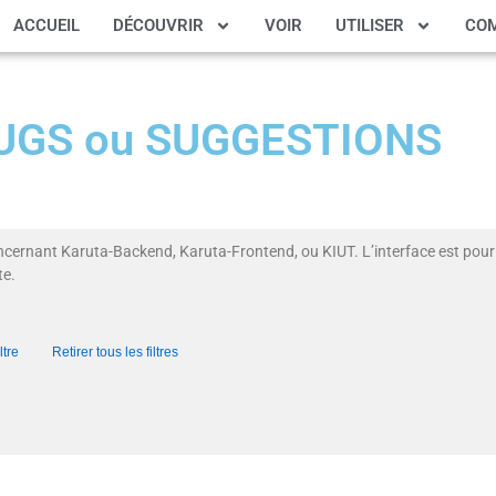
ACCUEIL
DÉCOUVRIR
VOIR
UTILISER
CO
 BUGS ou SUGGESTIONS
ncernant Karuta-Backend, Karuta-Frontend, ou KIUT. L’interface est pour 
te.
ltre
Retirer tous les filtres