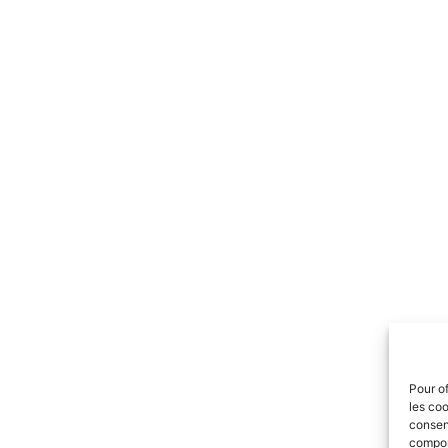
Pour of
les coo
consent
comport