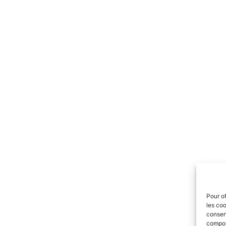
Pour of
les coo
consent
comport