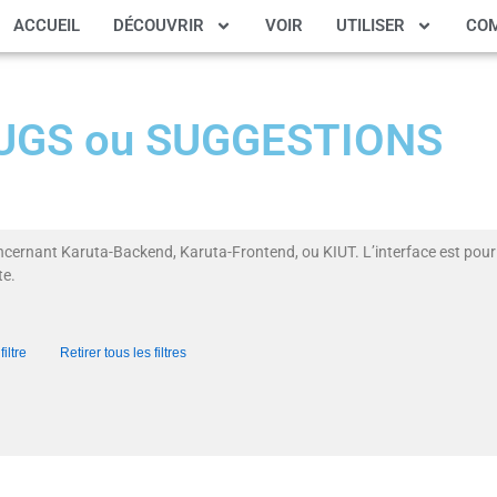
ACCUEIL
DÉCOUVRIR
VOIR
UTILISER
CO
 BUGS ou SUGGESTIONS
ncernant Karuta-Backend, Karuta-Frontend, ou KIUT. L’interface est pour 
te.
iltre
Retirer tous les filtres