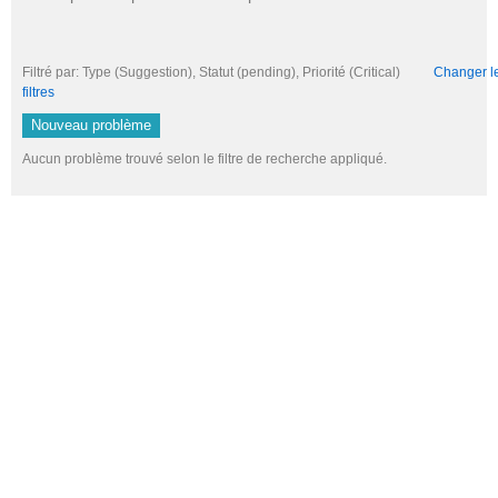
Filtré par: Type (Suggestion), Statut (pending), Priorité (Critical)
Changer le 
filtres
Nouveau problème
Aucun problème trouvé selon le filtre de recherche appliqué.