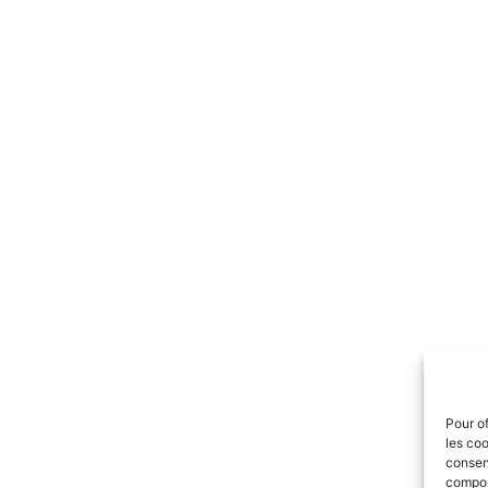
Pour of
les coo
consent
comport