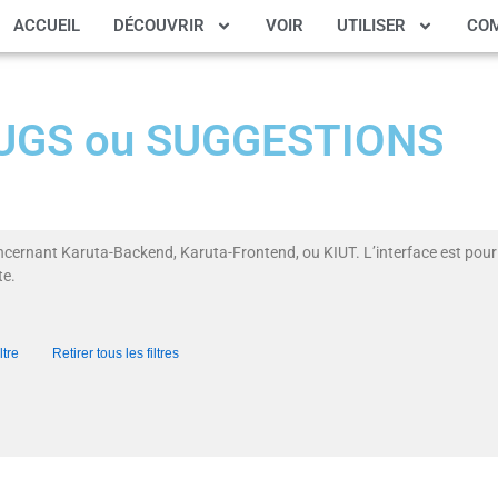
ACCUEIL
DÉCOUVRIR
VOIR
UTILISER
CO
 BUGS ou SUGGESTIONS
ncernant Karuta-Backend, Karuta-Frontend, ou KIUT. L’interface est pour 
te.
ltre
Retirer tous les filtres