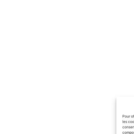
Pour of
les coo
consent
comport