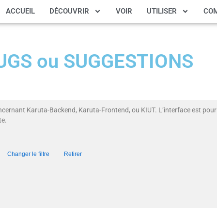
ACCUEIL
DÉCOUVRIR
VOIR
UTILISER
CO
 BUGS ou SUGGESTIONS
ncernant Karuta-Backend, Karuta-Frontend, ou KIUT. L’interface est pour 
te.
en)
Changer le filtre
Retirer