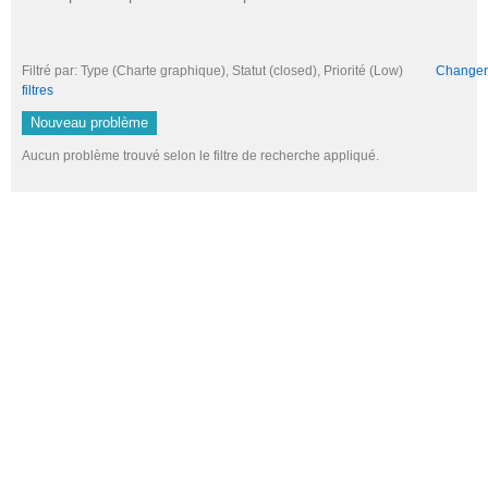
Filtré par: Type (Charte graphique), Statut (closed), Priorité (Low)
Changer l
filtres
Nouveau problème
Aucun problème trouvé selon le filtre de recherche appliqué.