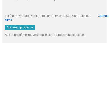
Filtré par: Produits (Karuta-Frontend), Type (BUG), Statut (closed)
Changer 
filtres
Nouveau problème
Aucun problème trouvé selon le filtre de recherche appliqué.