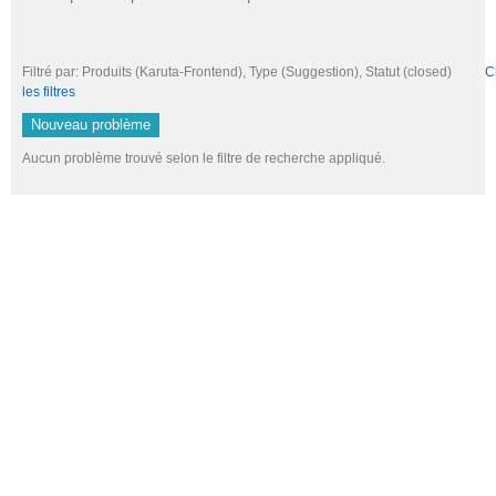
Filtré par: Produits (Karuta-Frontend), Type (Suggestion), Statut (closed)
C
les filtres
Nouveau problème
Aucun problème trouvé selon le filtre de recherche appliqué.