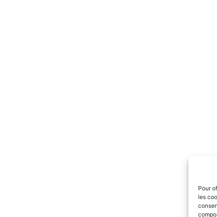
Pour of
les coo
consent
comport