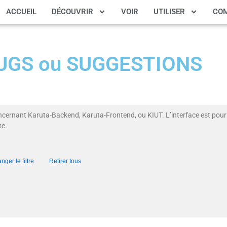
ACCUEIL
DÉCOUVRIR
VOIR
UTILISER
CO
 BUGS ou SUGGESTIONS
ncernant Karuta-Backend, Karuta-Frontend, ou KIUT. L’interface est pour 
te.
nger le filtre
Retirer tous