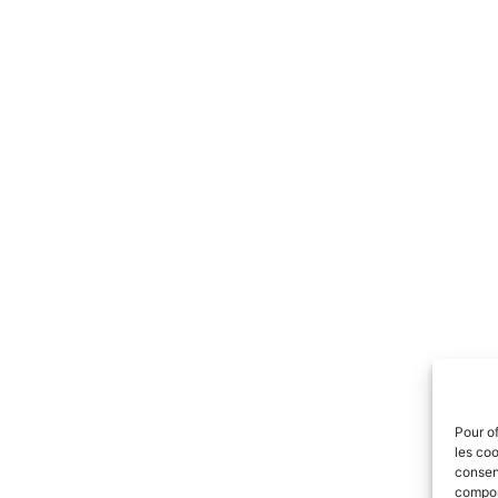
Pour of
les coo
consent
comport