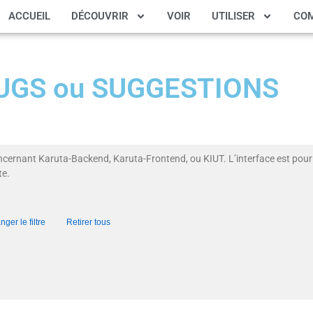
ACCUEIL
DÉCOUVRIR
VOIR
UTILISER
CO
 BUGS ou SUGGESTIONS
ncernant Karuta-Backend, Karuta-Frontend, ou KIUT. L’interface est pour 
te.
ger le filtre
Retirer tous