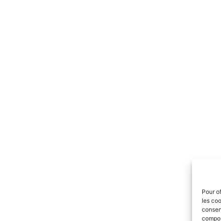
Pour of
les coo
consent
comport