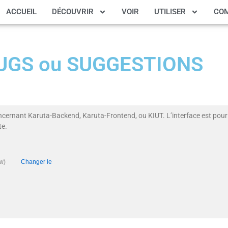
ACCUEIL
DÉCOUVRIR
VOIR
UTILISER
CO
 BUGS ou SUGGESTIONS
ncernant Karuta-Backend, Karuta-Frontend, ou KIUT. L’interface est pour 
te.
té (Low)
Changer le