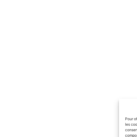
Pour of
les coo
consent
comport