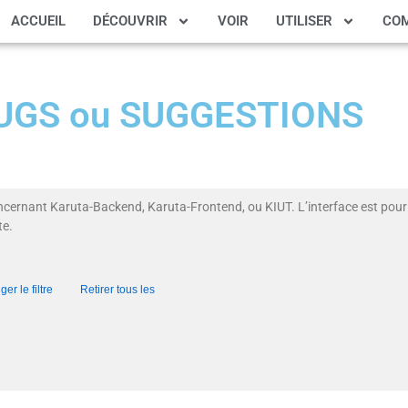
ACCUEIL
DÉCOUVRIR
VOIR
UTILISER
CO
 BUGS ou SUGGESTIONS
ncernant Karuta-Backend, Karuta-Frontend, ou KIUT. L’interface est pour 
te.
er le filtre
Retirer tous les