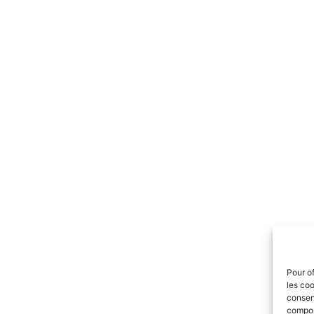
Pour of
les coo
consent
comport