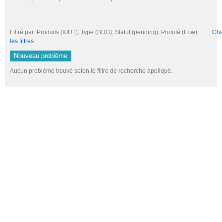
Filtré par: Produits (KIUT), Type (BUG), Statut (pending), Priorité (Low)
Cha
les filtres
Nouveau problème
Aucun problème trouvé selon le filtre de recherche appliqué.