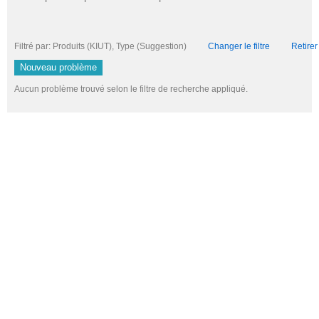
Filtré par: Produits (KIUT), Type (Suggestion)
Changer le filtre
Retirer 
Nouveau problème
Aucun problème trouvé selon le filtre de recherche appliqué.