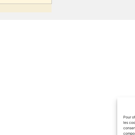
Pour of
les coo
consent
comport