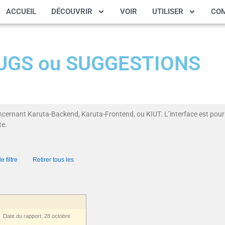
ACCUEIL
DÉCOUVRIR
VOIR
UTILISER
CO
 BUGS ou SUGGESTIONS
ncernant Karuta-Backend, Karuta-Frontend, ou KIUT. L’interface est pour 
te.
 filtre
Retirer tous les
ate du rapport: 28 octobre