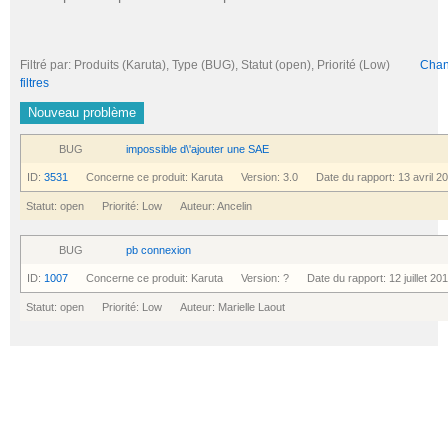
Filtré par: Produits (Karuta), Type (BUG), Statut (open), Priorité (Low)
Chang
filtres
Nouveau problème
BUG
impossible d\'ajouter une SAE
ID:
3531
Concerne ce produit: Karuta Version: 3.0 Date du rapport: 13 avril 2
Statut: open Priorité: Low Auteur: Ancelin
BUG
pb connexion
ID:
1007
Concerne ce produit: Karuta Version: ? Date du rapport: 12 juillet 20
Statut: open Priorité: Low Auteur: Marielle Laout