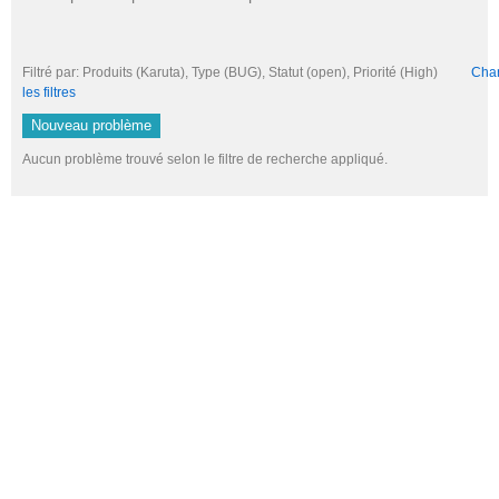
Filtré par: Produits (Karuta), Type (BUG), Statut (open), Priorité (High)
Chan
les filtres
Nouveau problème
Aucun problème trouvé selon le filtre de recherche appliqué.