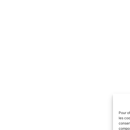
Pour of
les coo
consent
comport