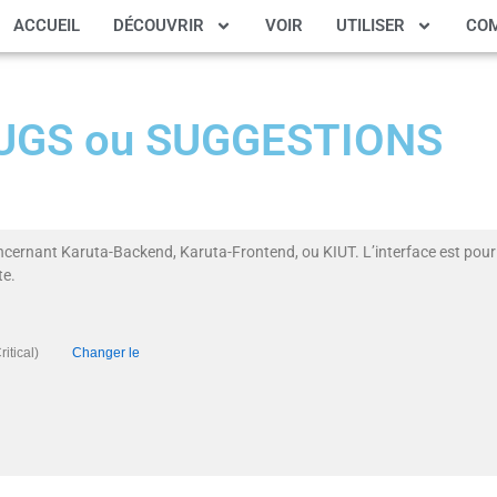
ACCUEIL
DÉCOUVRIR
VOIR
UTILISER
CO
 BUGS ou SUGGESTIONS
ncernant Karuta-Backend, Karuta-Frontend, ou KIUT. L’interface est pour 
te.
té (Critical)
Changer le