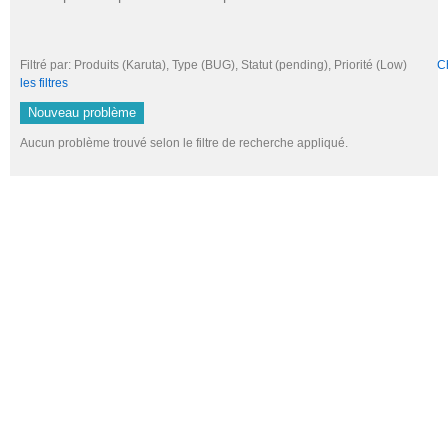
Filtré par: Produits (Karuta), Type (BUG), Statut (pending), Priorité (Low)
Ch
les filtres
Nouveau problème
Aucun problème trouvé selon le filtre de recherche appliqué.