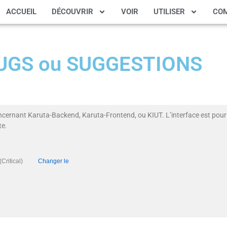
ACCUEIL
DÉCOUVRIR
VOIR
UTILISER
CO
 BUGS ou SUGGESTIONS
ncernant Karuta-Backend, Karuta-Frontend, ou KIUT. L’interface est pour 
te.
ité (Critical)
Changer le