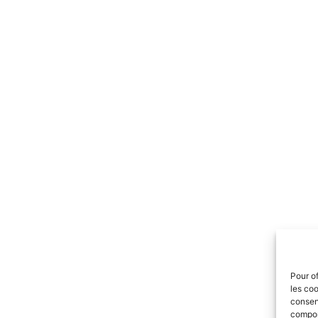
Pour of
les coo
consent
comport