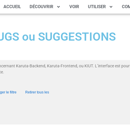
ACCUEIL
DÉCOUVRIR
VOIR
UTILISER
CO
 BUGS ou SUGGESTIONS
ncernant Karuta-Backend, Karuta-Frontend, ou KIUT. L’interface est pour 
te.
er le filtre
Retirer tous les