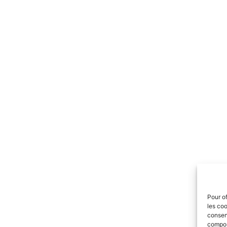
Pour of
les coo
consent
comport