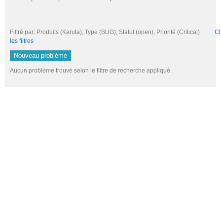
Filtré par: Produits (Karuta), Type (BUG), Statut (open), Priorité (Critical)
Ch
les filtres
Nouveau problème
Aucun problème trouvé selon le filtre de recherche appliqué.