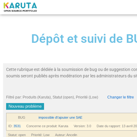
Dépôt et suivi de
Cette rubrique est dédiée à la soumission de bug ou de suggestion co
soumis seront publiés après modération par les administrateurs du si
Filtré par: Produits (Karuta), Statut (open), Priorité (Low)
Changer le filtre
Nouveau problème
BUG
impossible d\'ajouter une SAE
ID:
3531
Concerne ce produit: Karuta Version: 3.0 Date du rapport: 13 avril 2
Statut: open Priorité: Low Auteur: Ancelin