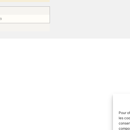
19
Pour of
les coo
consent
comport