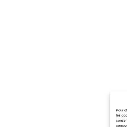
Pour of
les coo
consent
comport