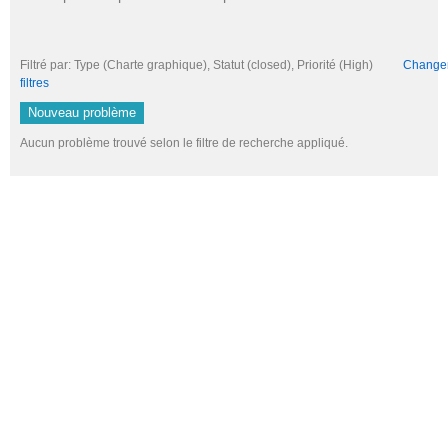
Filtré par: Type (Charte graphique), Statut (closed), Priorité (High)
Changer 
filtres
Nouveau problème
Aucun problème trouvé selon le filtre de recherche appliqué.