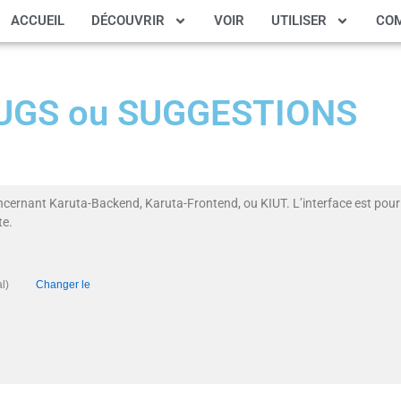
ACCUEIL
DÉCOUVRIR
VOIR
UTILISER
CO
 BUGS ou SUGGESTIONS
ncernant Karuta-Backend, Karuta-Frontend, ou KIUT. L’interface est pour 
te.
ritical)
Changer le