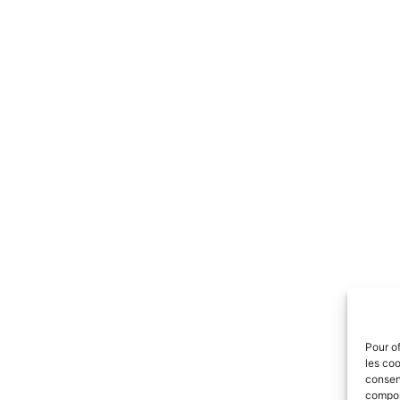
Pour of
les coo
consent
comport