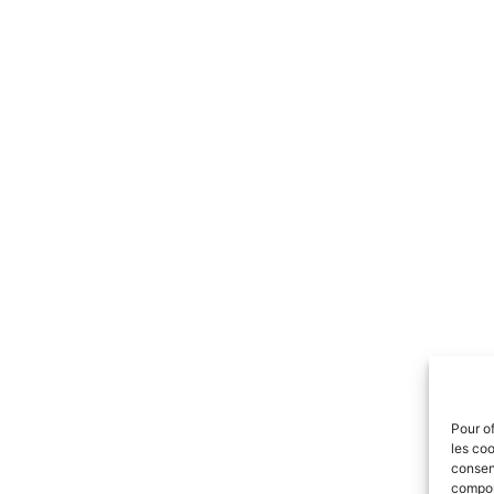
Pour of
les coo
consent
comport