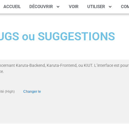
ACCUEIL
DÉCOUVRIR
VOIR
UTILISER
CO
 BUGS ou SUGGESTIONS
ncernant Karuta-Backend, Karuta-Frontend, ou KIUT. L’interface est pour 
te.
Priorité (High)
Changer le