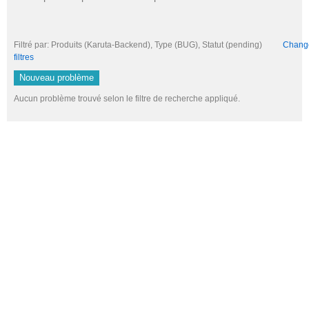
Filtré par: Produits (Karuta-Backend), Type (BUG), Statut (pending)
Changer
filtres
Nouveau problème
Aucun problème trouvé selon le filtre de recherche appliqué.