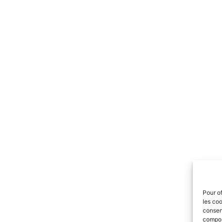
Pour of
les coo
consent
comport