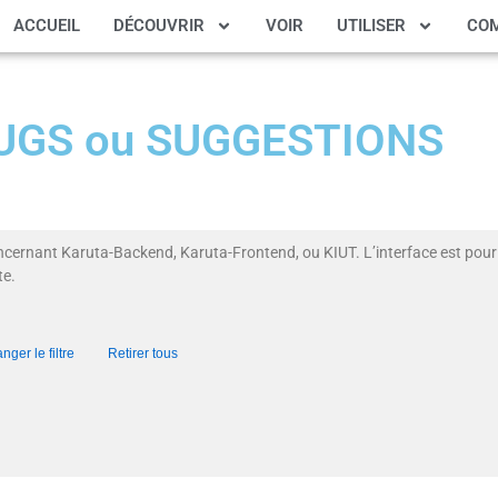
ACCUEIL
DÉCOUVRIR
VOIR
UTILISER
CO
 BUGS ou SUGGESTIONS
ncernant Karuta-Backend, Karuta-Frontend, ou KIUT. L’interface est pour 
te.
nger le filtre
Retirer tous