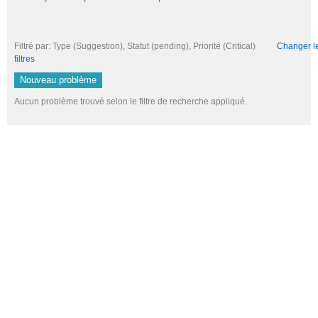
Filtré par: Type (Suggestion), Statut (pending), Priorité (Critical)
Changer le 
filtres
Nouveau problème
Aucun problème trouvé selon le filtre de recherche appliqué.