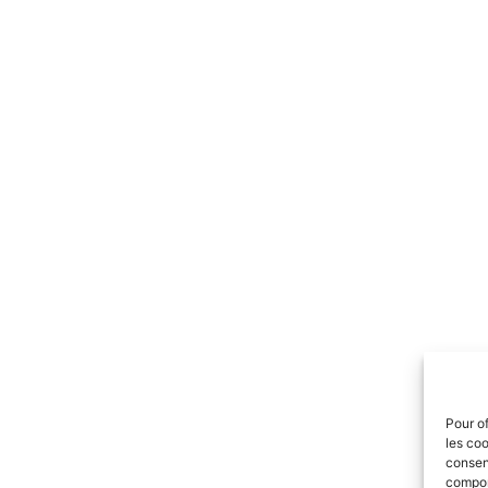
Pour of
les coo
consent
comport