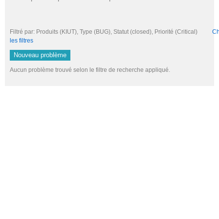
Filtré par: Produits (KIUT), Type (BUG), Statut (closed), Priorité (Critical)
Ch
les filtres
Nouveau problème
Aucun problème trouvé selon le filtre de recherche appliqué.