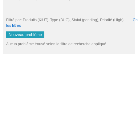
Filtré par: Produits (KIUT), Type (BUG), Statut (pending), Priorité (High)
Cha
les filtres
Nouveau problème
Aucun problème trouvé selon le filtre de recherche appliqué.