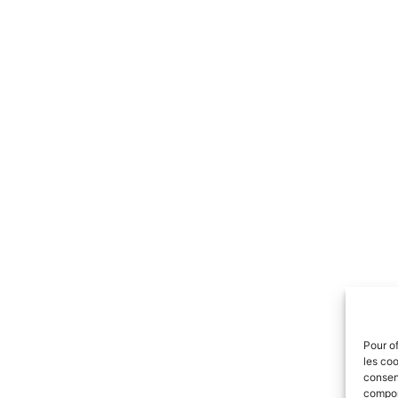
Pour of
les coo
consent
comport