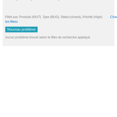
Filtré par: Produits (KIUT), Type (BUG), Statut (closed), Priorité (High)
Chang
les filtres
Nouveau problème
Aucun problème trouvé selon le filtre de recherche appliqué.