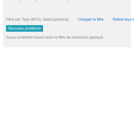
Filtré par: Type (BUG), Statut (pending)
Changer le filtre
Retirer tous l
Nouveau problème
Aucun problème trouvé selon le filtre de recherche appliqué.