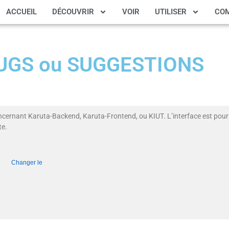
ACCUEIL
DÉCOUVRIR
VOIR
UTILISER
CO
 BUGS ou SUGGESTIONS
ncernant Karuta-Backend, Karuta-Frontend, ou KIUT. L’interface est pour 
te.
ical)
Changer le