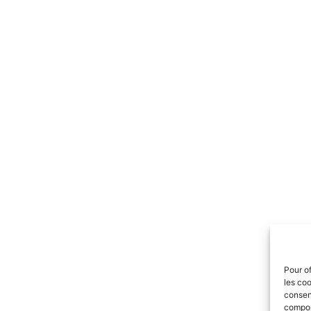
Pour of
les coo
consent
comport