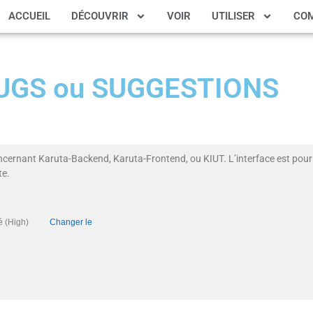
ACCUEIL
DÉCOUVRIR
VOIR
UTILISER
CO
 BUGS ou SUGGESTIONS
ncernant Karuta-Backend, Karuta-Frontend, ou KIUT. L’interface est pour 
te.
iorité (High)
Changer le