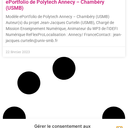
ePortfolio de Polytech Annecy – Chambéry
(USMB)
Modèle ePortfolio de Polytech Annecy – Chambéry (USMB)
Auteur(s) du projet Jean-Jacques Curtelin (USMB), Chargé de
Mission Enseignement Numérique, Animateur du WP3 de l’IDEFI
Numérique ReFlexProLocalisation : Annecy/ FranceContact : jean-
jacques.curtelin@univ-smb.fr
22 février 2023
Gérer le consentement aux