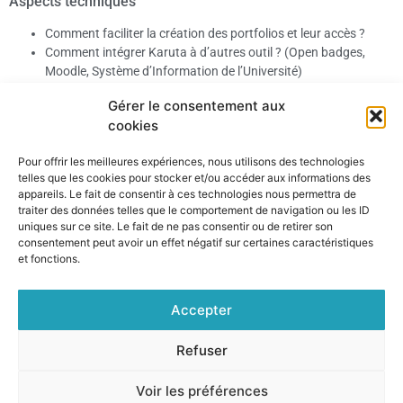
Aspects techniques
Comment faciliter la création des portfolios et leur accès ?
Comment intégrer Karuta à d’autres outil ? (Open badges,
Moodle, Système d’Information de l’Université)
Comment pérenniser le portfolio, même après le cursus
Gérer le consentement aux
universitaire ?
cookies
Pour offrir les meilleures expériences, nous utilisons des technologies
Téléchargement
telles que les cookies pour stocker et/ou accéder aux informations des
appareils. Le fait de consentir à ces technologies nous permettra de
traiter des données telles que le comportement de navigation ou les ID
Le projet est disponible au téléchargement sur la plate-forme Github
uniques sur ce site. Le fait de ne pas consentir ou de retirer son
de la communauté Karuta :
https://github.com/karutaproject/karuta-
consentement peut avoir un effet négatif sur certaines caractéristiques
scripts-utilitaires/tree/master/FTLV-Nice
et fonctions.
Accepter
Copyright KARUTA 2025 – Réalisation
Eric Giraudin
/
Eric
Refuser
Duquenoy
, icônes issus de
Flaticon
Voir les préférences