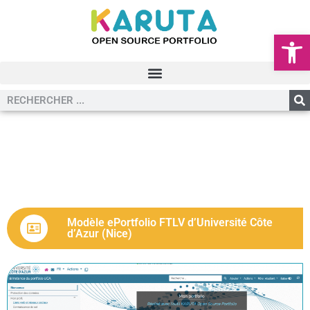
Ouvrir la
Modèle ePortfolio FTLV d’Université Côte
d’Azur (Nice)