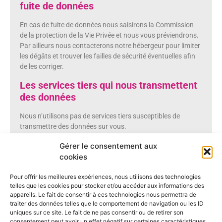
fuite de données
En cas de fuite de données nous saisirons la Commission
de la protection de la Vie Privée et nous vous préviendrons.
Par ailleurs nous contacterons notre hébergeur pour limiter
les dégâts et trouver les failles de sécurité éventuelles afin
de les corriger.
Les services tiers qui nous transmettent
des données
Nous n’utilisons pas de services tiers susceptibles de
transmettre des données sur vous.
Opérations de marketing automatisé
Gérer le consentement aux
et/ou de profilage réalisées à l’aide des
cookies
données personnelles
Pour offrir les meilleures expériences, nous utilisons des technologies
telles que les cookies pour stocker et/ou accéder aux informations des
Affichage des informations liées aux
appareils. Le fait de consentir à ces technologies nous permettra de
secteurs soumis à des régulations
traiter des données telles que le comportement de navigation ou les ID
spécifiques
uniques sur ce site. Le fait de ne pas consentir ou de retirer son
consentement peut avoir un effet négatif sur certaines caractéristiques